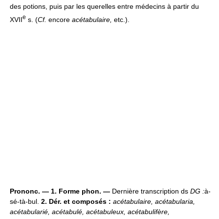
des potions, puis par les querelles entre médecins à partir du
e
XVII
s. (
Cf.
encore
acétabulaire,
etc.).
Prononc. — 1. Forme phon. —
Dernière transcription ds
DG :
à-
sé-tà-bul.
2. Dér. et composés :
acétabulaire, acétabularia,
acétabularié, acétabulé, acétabuleux, acétabulifère,