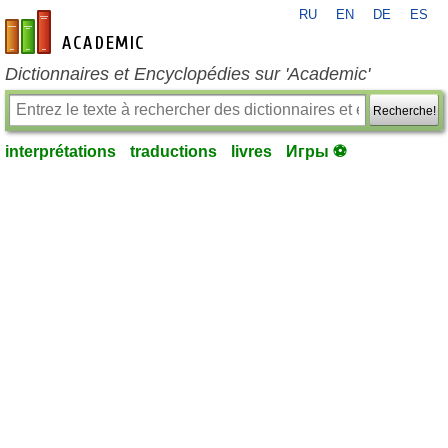
RU
EN
DE
ES
fr-academic.com
Dictionnaires et Encyclopédies sur 'Academic'
Recherche!
interprétations
traductions
livres
Игры ⚽