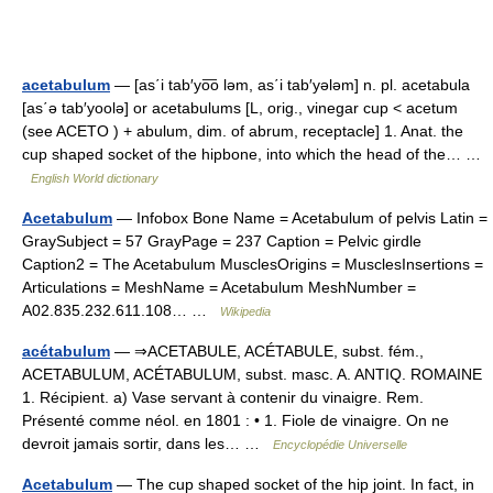
acetabulum
— [as΄i tab′yo͞o ləm, as΄i tab′yələm] n. pl. acetabula
[as΄ə tab′yoolə] or acetabulums [L, orig., vinegar cup < acetum
(see ACETO ) + abulum, dim. of abrum, receptacle] 1. Anat. the
cup shaped socket of the hipbone, into which the head of the… …
English World dictionary
Acetabulum
— Infobox Bone Name = Acetabulum of pelvis Latin =
GraySubject = 57 GrayPage = 237 Caption = Pelvic girdle
Caption2 = The Acetabulum MusclesOrigins = MusclesInsertions =
Articulations = MeshName = Acetabulum MeshNumber =
A02.835.232.611.108… …
Wikipedia
acétabulum
— ⇒ACETABULE, ACÉTABULE, subst. fém.,
ACETABULUM, ACÉTABULUM, subst. masc. A. ANTIQ. ROMAINE
1. Récipient. a) Vase servant à contenir du vinaigre. Rem.
Présenté comme néol. en 1801 : • 1. Fiole de vinaigre. On ne
devroit jamais sortir, dans les… …
Encyclopédie Universelle
Acetabulum
— The cup shaped socket of the hip joint. In fact, in