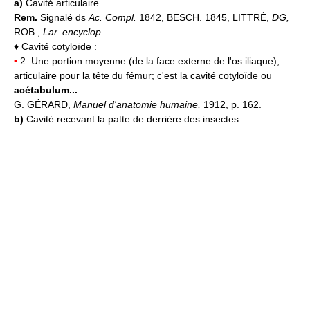
a)
Cavité articulaire.
Rem.
Signalé ds
Ac. Compl.
1842, BESCH. 1845, LITTRÉ,
DG,
ROB.,
Lar. encyclop.
♦ Cavité cotyloïde :
•
2. Une portion moyenne (de la face externe de l'os iliaque),
articulaire pour la tête du fémur; c'est la cavité cotyloïde ou
acétabulum...
G. GÉRARD,
Manuel d'anatomie humaine,
1912, p. 162.
b)
Cavité recevant la patte de derrière des insectes.