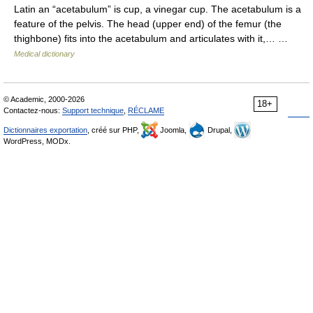
Latin an “acetabulum” is cup, a vinegar cup. The acetabulum is a
feature of the pelvis. The head (upper end) of the femur (the
thighbone) fits into the acetabulum and articulates with it,… …
Medical dictionary
© Academic, 2000-2026
18+
Contactez-nous:
Support technique
,
RÉCLAME
Dictionnaires exportation
, créé sur PHP,
Joomla,
Drupal,
WordPress, MODx.