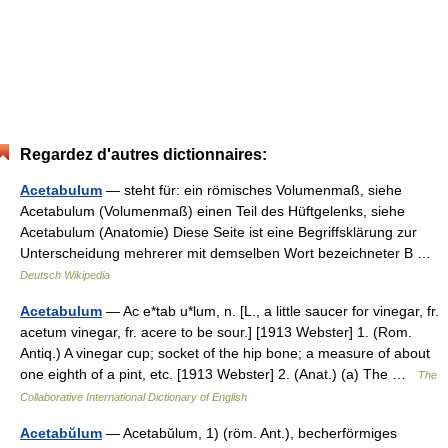
Regardez d'autres dictionnaires:
Acetabulum
— steht für: ein römisches Volumenmaß, siehe
Acetabulum (Volumenmaß) einen Teil des Hüftgelenks, siehe
Acetabulum (Anatomie) Diese Seite ist eine Begriffsklärung zur
Unterscheidung mehrerer mit demselben Wort bezeichneter B …
Deutsch Wikipedia
Acetabulum
— Ac e*tab u*lum, n. [L., a little saucer for vinegar, fr.
acetum vinegar, fr. acere to be sour.] [1913 Webster] 1. (Rom.
Antiq.) A vinegar cup; socket of the hip bone; a measure of about
one eighth of a pint, etc. [1913 Webster] 2. (Anat.) (a) The …
The
Collaborative International Dictionary of English
Acetabŭlum
— Acetabŭlum, 1) (röm. Ant.), becherförmiges