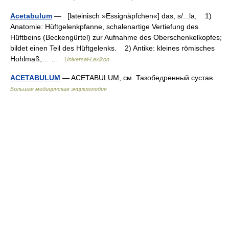
Acetabulum
— [lateinisch »Essignäpfchen«] das, s/...la, 1)
Anatomie: Hüftgelenkpfanne, schalenartige Vertiefung des
Hüftbeins (Beckengürtel) zur Aufnahme des Oberschenkelkopfes;
bildet einen Teil des Hüftgelenks. 2) Antike: kleines römisches
Hohlmaß,… …
Universal-Lexikon
ACETABULUM
— ACETABULUM, см. Тазобедренный сустав …
Большая медицинская энциклопедия