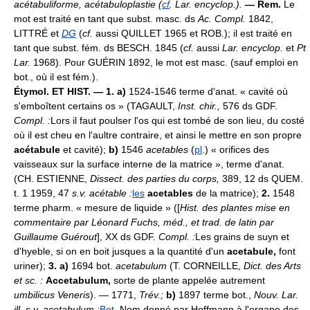
acétabuliforme, acétabuloplastie (
cf
. Lar. encyclop.).
— Rem.
Le
mot est traité en tant que subst. masc. ds
Ac. Compl.
1842,
LITTRÉ et
DG
(
cf.
aussi QUILLET 1965 et ROB.); il est traité en
tant que subst. fém. ds BESCH. 1845 (
cf.
aussi
Lar. encyclop.
et
Pt
Lar.
1968). Pour GUÉRIN 1892, le mot est masc. (sauf emploi en
bot., où il est fém.).
Étymol. ET HIST. — 1. a)
1524-1546 terme d'anat. « cavité où
s'emboîtent certains os » (TAGAULT,
Inst. chir.,
576 ds GDF.
Compl. :
Lors il faut poulser l'os qui est tombé de son lieu, du costé
où il est cheu en l'aultre contraire, et ainsi le mettre en son propre
acétabule
et cavité);
b)
1546
acetables
(
pl
.) « orifices des
vaisseaux sur la surface interne de la matrice », terme d'anat.
(CH. ESTIENNE,
Dissect. des parties du corps,
389, 12 ds QUEM.
t. 1 1959, 47
s.v. acétable :
les
acetables
de la matrice);
2.
1548
terme pharm. « mesure de liquide » ([
Hist. des plantes mise en
commentaire par Léonard Fuchs, méd., et trad. de latin par
Guillaume Guérout
], XX ds GDF.
Compl. :
Les grains de suyn et
d'hyeble, si on en boit jusques a la quantité d'un
acetabule,
font
uriner);
3. a)
1694 bot.
acetabulum
(T. CORNEILLE,
Dict. des Arts
et sc. :
Accetabulum,
sorte de plante appelée autrement
umbilicus Veneris
). — 1771,
Trév.;
b)
1897 terme bot.,
Nouv. Lar.
ill. s.v. acetabulum :
Bot
. Nom donné par Hoffmann à l'organe des