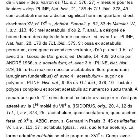
de « vase » dep. Varron ds
TLL s.v.,
378, 27) « mesure pour les
liquides » dep. PLINE,
Nat. hist.,
21, 185 ds
TLL ibid.,
378, 49 :
cum acetabuli mensura dicitur, significat hermine quartam, id est
e
drachmas XV;
cf.
IX
s.,
Antidot. Sangall.
p. 92, 33 ds
Mittellat. W.,
I,
s.v.,
113, 46 : mel acetabulu, d'où 2. P. anal., a désigné de
bonne heure des objets de forme concave :
cf.
avec 1 a : PLINE,
Nat. hist.,
28, 179 ds
TLL ibid.,
379, 9 : ossa ex acetabulis
pernarum, circa quae coxendices vertuntur, d'où p. anal. 1 b :
cf.
avec 3 a :
Gloss. de Bot. grecs,
éd. Delatte, 14, 439, 20 cité par
ANDRÉ 1956,
s.v. acetabulum; cf.
avec 3 b : PLINE,
Nat. hist.,
379, 16 : urtica maxime noscitur acetabulis in flore purpuream
lanuginem fundentibus)
cf.
avec 4 :
acetabulum
« suçoir de
polype » : PLINE,
Hist. nat.,
9, 85 ds
TLL ibid.,
379, 10 : luctatur...
polypus complexu et sorbet acetabulis ac numeroso suctu trahit. À
er
remarquer que le 1
sens du mot, celui de « vinaigrier » n'est pas
re
e
attesté av. la 1
moitié du VII
s. (ISIDORUS,
orig.,
20, 4, 12 ds
TLL,
I,
s.v.,
378, 25 : acetabulum, quasi acetaferum, quod acetum
e
ferat;
cf.
X
s., ABBO, mon. s. Germani in Pratis, 3, 45 ds
Mittellat.
W.
I,
s.v.,
113, 37 : acitabula (gloss. : vas, quo fertur acetum). La
e
forme adaptée
acétable
semble propre au XVI
s. Comp. avec