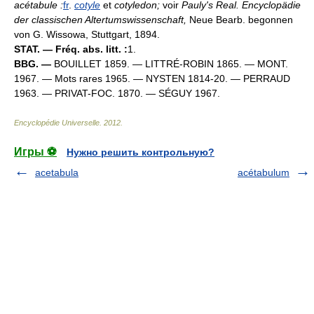
acétabule :
fr
.
cotyle
et
cotyledon;
voir
Pauly's Real. Encyclopädie
der classischen Altertumswissenschaft,
Neue Bearb. begonnen
von G. Wissowa, Stuttgart, 1894.
STAT. — Fréq. abs. litt. :
1.
BBG. —
BOUILLET 1859. — LITTRÉ-ROBIN 1865. — MONT.
1967. — Mots rares 1965. — NYSTEN 1814-20. — PERRAUD
1963. — PRIVAT-FOC. 1870. — SÉGUY 1967.
Encyclopédie Universelle
.
2012
.
Игры ⚽
Нужно решить контрольную?
acetabula
acétabulum