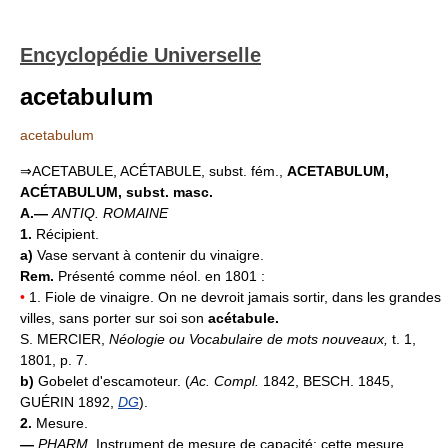
Encyclopédie Universelle
acetabulum
acetabulum
⇒ACETABULE, ACÉTABULE, subst. fém.,
ACETABULUM,
ACÉTABULUM,
subst. masc.
A.—
ANTIQ. ROMAINE
1.
Récipient.
a)
Vase servant à contenir du vinaigre.
Rem.
Présenté comme néol. en 1801 :
•
1. Fiole de vinaigre. On ne devroit jamais sortir, dans les grandes
villes, sans porter sur soi son
acétabule.
S. MERCIER,
Néologie ou Vocabulaire de mots nouveaux,
t. 1,
1801, p. 7.
b)
Gobelet d'escamoteur. (
Ac. Compl.
1842, BESCH. 1845,
GUÉRIN 1892,
DG
).
2.
Mesure.
—
PHARM.
Instrument de mesure de capacité; cette mesure