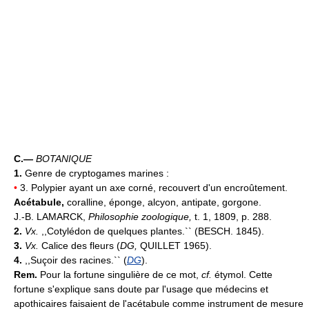
C.—
BOTANIQUE
1.
Genre de cryptogames marines :
•
3. Polypier ayant un axe corné, recouvert d'un encroûtement.
Acétabule,
coralline, éponge, alcyon, antipate, gorgone.
J.-B. LAMARCK,
Philosophie zoologique,
t. 1, 1809, p. 288.
2.
Vx.
,,Cotylédon de quelques plantes.`` (BESCH. 1845).
3.
Vx.
Calice des fleurs (
DG,
QUILLET 1965).
4.
,,Suçoir des racines.`` (
DG
).
Rem.
Pour la fortune singulière de ce mot,
cf.
étymol. Cette
fortune s'explique sans doute par l'usage que médecins et
apothicaires faisaient de l'acétabule comme instrument de mesure