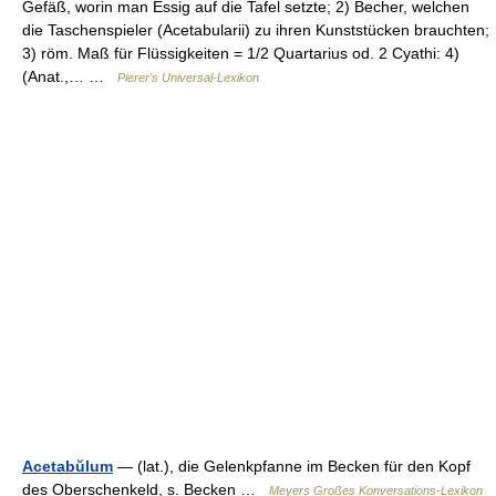
Gefäß, worin man Essig auf die Tafel setzte; 2) Becher, welchen
die Taschenspieler (Acetabularii) zu ihren Kunststücken brauchten;
3) röm. Maß für Flüssigkeiten = 1/2 Quartarius od. 2 Cyathi: 4)
(Anat.,… …
Pierer's Universal-Lexikon
Acetabŭlum
— (lat.), die Gelenkpfanne im Becken für den Kopf
des Oberschenkeld, s. Becken …
Meyers Großes Konversations-Lexikon